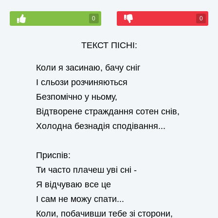
0
0
ТЕКСТ ПІСНІ:
Коли я засинаю, бачу сніг
І сльози розчиняються
Безпомічно у ньому,
Відтворене страждання сотен снів,
Холодна безнадія сподівання...
Приспів:
Ти часто плачеш уві сні -
Я відчуваю все це
І сам не можу спати...
Коли, побачивши тебе зі сторони,