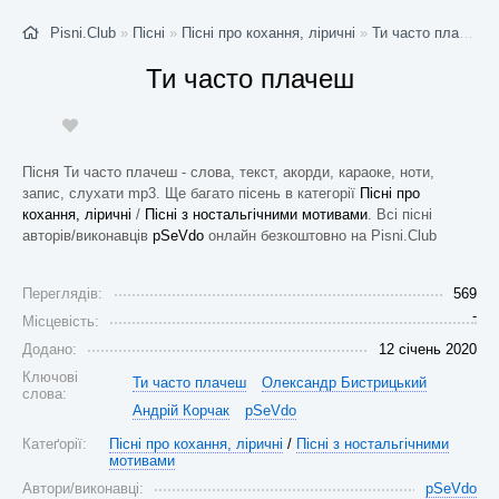
Pisni.Club
»
Пісні
»
Пісні про кохання, ліричні
»
Ти часто плачеш
-
Ти часто плачеш
Пісня Ти часто плачеш - слова, текст, акорди, караоке, ноти,
запис, слухати mp3. Ще багато пісень в категорії
Пісні про
кохання, ліричні
/
Пісні з ностальгічними мотивами
. Всі пісні
авторів/виконавців
pSeVdo
онлайн безкоштовно на Pisni.Club
Переглядів:
569
-
Місцевість:
Додано:
12 січень 2020
Ключові
Ти часто плачеш
Олександр Бистрицький
слова:
Андрій Корчак
pSeVdo
Катеґорії:
Пісні про кохання, ліричні
/
Пісні з ностальгічними
мотивами
Автори/виконавці:
pSeVdo