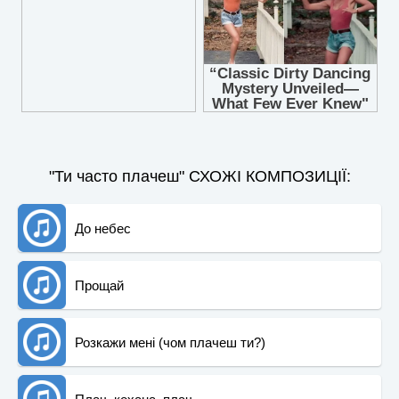
"Ти часто плачеш" СХОЖІ КОМПОЗИЦІЇ:
До небес
Прощай
Розкажи мені (чом плачеш ти?)