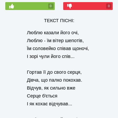
0
0
ТЕКСТ ПІСНІ:
Люблю казали його очі,
Люблю - їм вітер шепотів,
Їм соловейко співав щоночі,
І зорі чули його спів...
Гортав її до свого серця,
Дівча, що палко покохав.
Відчув, як сильно вже
Серце б'ється
І як кохає відчував...