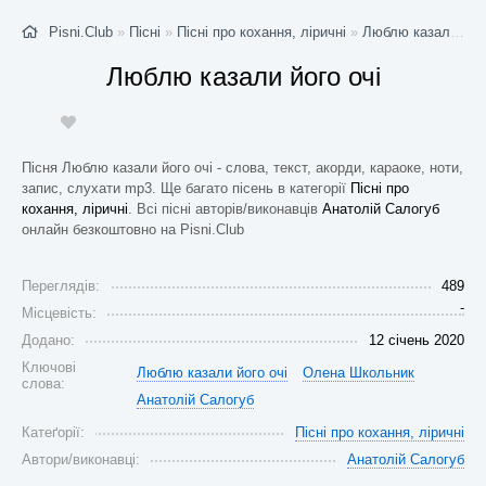
Pisni.Club
»
Пісні
»
Пісні про кохання, ліричні
»
Люблю казали його очі
Люблю казали його очі
Пісня Люблю казали його очі - слова, текст, акорди, караоке, ноти,
запис, слухати mp3. Ще багато пісень в категорії
Пісні про
кохання, ліричні
. Всі пісні авторів/виконавців
Анатолій Салогуб
онлайн безкоштовно на Pisni.Club
Переглядів:
489
-
Місцевість:
Додано:
12 січень 2020
Ключові
Люблю казали його очі
Олена Школьник
слова:
Анатолій Салогуб
Катеґорії:
Пісні про кохання, ліричні
Автори/виконавці:
Анатолій Салогуб