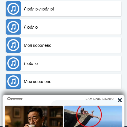
Люблю-люблю!
Люблю
Моя королево
Люблю
Моя королево
Коментарi:
Вiдгуки та враження вiд пiснi (0)