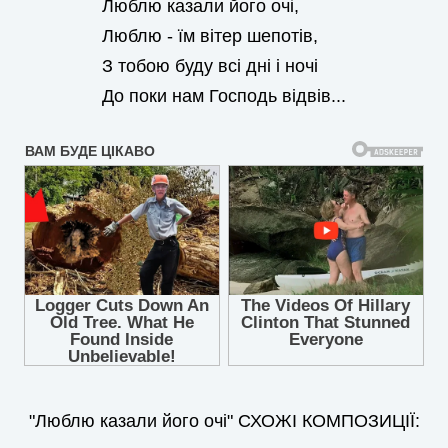
Люблю казали його очі,
Люблю - їм вітер шепотів,
З тобою буду всі дні і ночі
До поки нам Господь відвів...
"Люблю казали його очі" СХОЖІ КОМПОЗИЦІЇ: