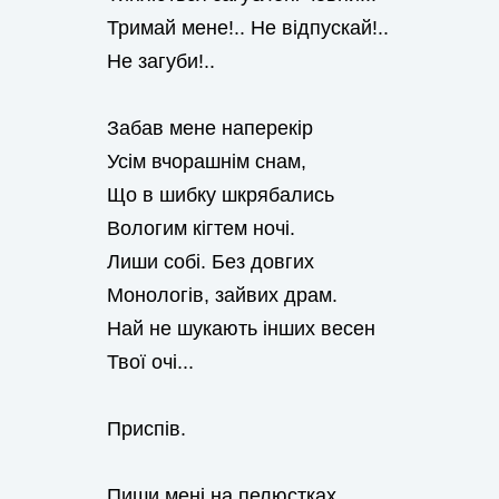
Тримай мене!.. Не відпускай!..
Не загуби!..
Забав мене наперекір
Усім вчорашнім снам,
Що в шибку шкрябались
Вологим кігтем ночі.
Лиши собі. Без довгих
Монологів, зайвих драм.
Най не шукають інших весен
Твої очі...
Приспів.
Пиши мені на пелюстках