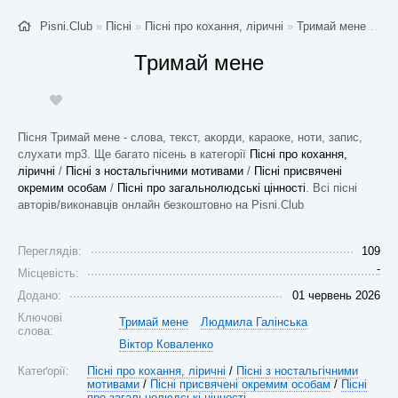
Pisni.Club
»
Пісні
»
Пісні про кохання, ліричні
»
Тримай мене
- Сто
Тримай мене
Пісня Тримай мене - слова, текст, акорди, караоке, ноти, запис,
слухати mp3. Ще багато пісень в категорії
Пісні про кохання,
ліричні
/
Пісні з ностальгічними мотивами
/
Пісні присвячені
окремим особам
/
Пісні про загальнолюдські цінності
. Всі пісні
авторів/виконавців онлайн безкоштовно на Pisni.Club
Переглядів:
109
-
Місцевість:
Додано:
01 червень 2026
Ключові
Тримай мене
Людмила Галінська
слова:
Віктор Коваленко
Катеґорії:
Пісні про кохання, ліричні
/
Пісні з ностальгічними
мотивами
/
Пісні присвячені окремим особам
/
Пісні
про загальнолюдські цінності