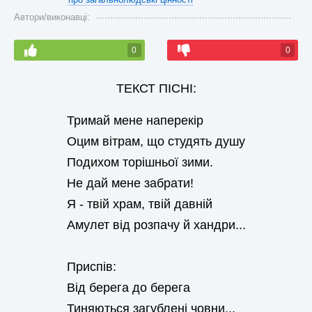
Автори/виконавці:
0
0
ТЕКСТ ПІСНІ:
Тримай мене наперекір
Оцим вітрам, що студять душу
Подихом торішньої зими.
Не дай мене забрати!
Я - твій храм, твій давній
Амулет від розпачу й хандри...
Приспів:
Від берега до берега
Тиняються загублені човни...