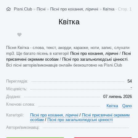
Pisni.Club
»
Пісні
»
Пісні про кохання, ліричні
»
Квітка
- Стор. 1
Квітка
Пісня Квітка - слова, текст, акорди, караоке, ноти, запис, слухати
mp3. Ще багато пісень в категорії
Пісні про кохання, ліричні
/
Пісні
присвячені окремим особам
/
Пісні про загальнолюдські цінності
.
Всі пісні авторів/виконавців онлайн безкоштовно на Pisni.Club
Переглядів:
54
-
Місцевість:
Додано:
07 липень 2026
Ключові слова:
Квітка
Qano
Катеґорії:
Пісні про кохання, ліричні
/
Пісні присвячені окремим
особам
/
Пісні про загальнолюдські цінності
Автори/виконавці: