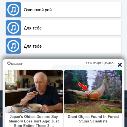
Ожиновий рай
Для тебе
Для тебе
Коментарi:
Вiдгуки та враження вiд пiснi (0)
© Pisni.Club 2020 - 2026 З будь-яких питань звертайтесь на
пошту
your.feedback.tpl@gmail.com
Якщо йдеш, то йди