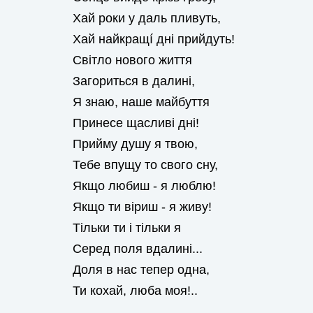
Хай роки у даль пливуть,
Хай найкращí дні прийдуть!
Світло нового життя
Загориться в далині,
Я знаю, наше майбуття
Принесе щасливі дні!
Прийму душу я твою,
Тебе впущу то свого сну,
Якщо любиш - я люблю!
Якщо ти віриш - я живу!
Тільки ти і тільки я
Серед поля вдалині...
Доля в нас тепер одна,
Ти кохай, люба моя!..