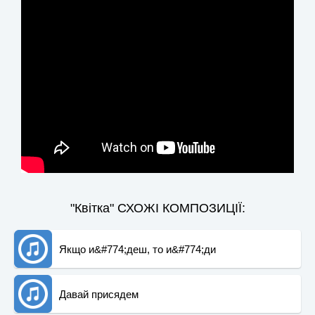
"Квітка" СХОЖІ КОМПОЗИЦІЇ:
Якщо и&#774;деш, то и&#774;ди
Давай присядем