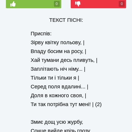
0
0
ТЕКСТ ПІСНІ:
Приспів:
Зірву квітку польову, |
Впаду босим на росу, |
Хай тумани десь пливуть, |
Заплітають ніч німу... |
Тільки ти і тільки я |
Серед поля вдалині... |
Доля в кожного своя, |
Ти так потрібна тут мені! | (2)
Змиє дощ усю журбу,
Сонце вийде крізь грозу,