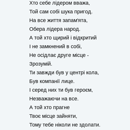
Хто себе лідером вважа,
Той сам собі шука пригод.
На все життя запам'ята,
Обера лідера народ.
А той хто щирий і відкритий
І не замкнений в собі,
Не осідлає друге місце -
Зрозумій.
Ти завжди був у центрі кола,
Був компанії лице.
І серед них ти був героєм,
Незважаючи на все.
А той хто прагне
Твоє місце зайняти,
Тому тебе ніколи не здолати.