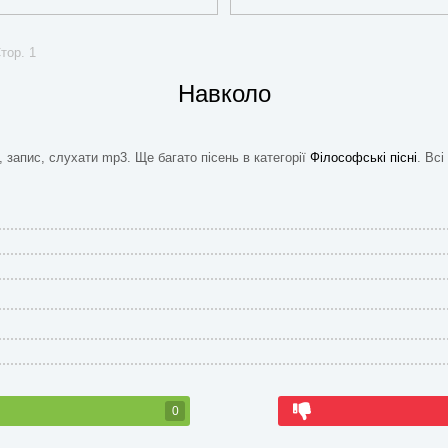
тор. 1
Навколо
и, запис, слухати mp3. Ще багато пісень в категорії
Філософські пісні
. Всі
0