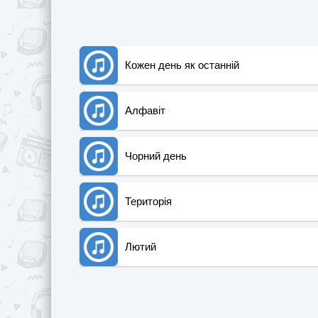
Кожен день як останній
Алфавіт
Чорний день
Територія
Лютий