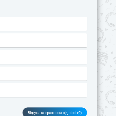
Вiдгуки та враження вiд пiснi (0)