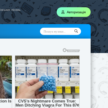
аїнських пісень
Авторизація