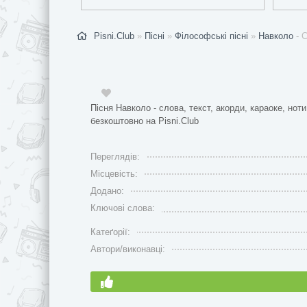
Pisni.Club
»
Пісні
»
Філософські пісні
»
Навколо
- С
Пісня Навколо - слова, текст, акорди, караоке, нот
безкоштовно на Pisni.Club
Переглядів:
Місцевість:
Додано:
Ключові слова:
Катеґорії:
Автори/виконавці: