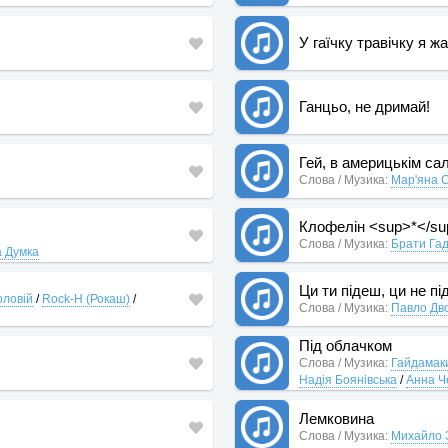
У гаїчку травічку я ж
Ганцьо, не дримай!
Гей, в америцькім са
Слова / Музика:
Мар'яна 
Клофелін <sup>*</su
Слова / Музика:
Брати Га
а Думка
Ци ти підеш, ци не п
оловій
/
Rock-H (Рокаш)
/
Слова / Музика:
Павло Дв
Під облачком
Слова / Музика:
Гайдамак
Надія Боянівська
/
Анна Ч
Лемковина
Слова / Музика:
Михайло 