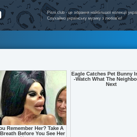
Pisni.club - це зібрання найбільшої колекції укр
Слухаймо українську музику з любов’ю!