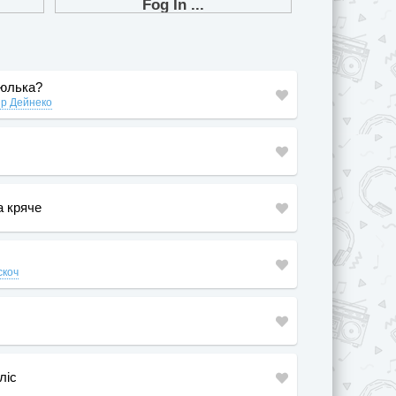
люлька?
р Дейнеко
а кряче
скоч
ліс