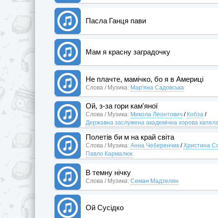
Пасла Ганця пави
Мам я красну заградочку
Не плачте, мамічко, бо я в Америці
Слова / Музика:
Мар'яна Садовська
Ой, з-за гори кам'яної
Слова / Музика:
Микола Леонтович
/
Кобза
/
Державна заслужена академічна хорова капел
Полетів би м на край світа
Слова / Музика:
Анна Чеберенчик
/
Христина С
Павло Кармалюк
В темну нічку
Слова / Музика:
Семан Мадзелян
Ой Сусідко