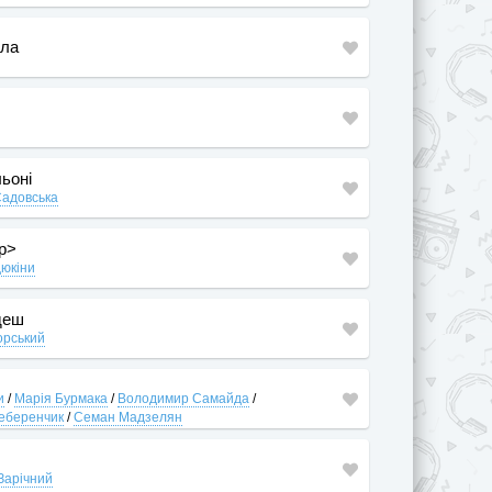
ала
льоні
Садовська
p>
дюкіни
ідеш
орський
и
/
Марія Бурмака
/
Володимир Самайда
/
еберенчик
/
Семан Мадзелян
Зарічний