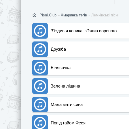
Pisni.Club
»
Хмаринка теґів
» Лемківські пісні
З'їздив я коника, з'їздив вороного
Дружба
Білявочка
Зелена ліщина
Мала мати сина
Попід гайом Феся