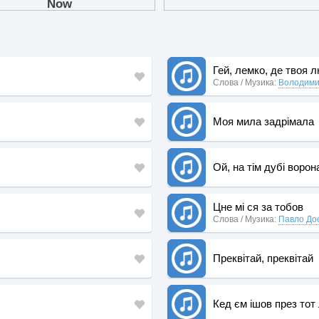
Гей, лемко, де твоя 
Слова / Музика:
Володими
Моя мила задрімала
Ой, на тім дубі ворон
Цне мі ся за тобов
Слова / Музика:
Павло До
Преквітай, преквітай
Кед єм ішов през тот 