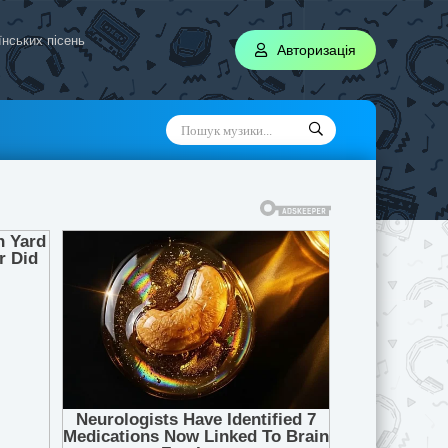
аїнських пісень
Авторизація