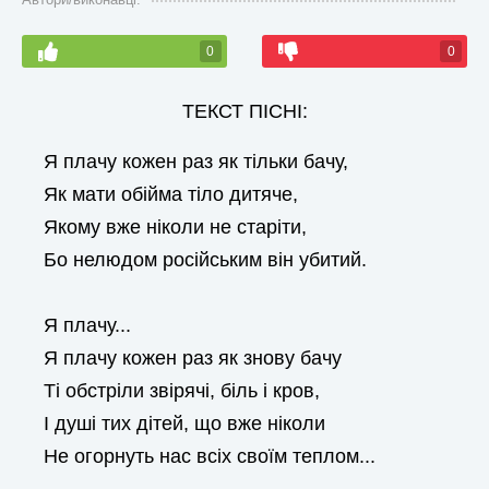
0
0
ТЕКСТ ПІСНІ:
Я плачу кожен раз як тільки бачу,
Як мати обійма тіло дитяче,
Якому вже ніколи не старіти,
Бо нелюдом російським він убитий.
Я плачу...
Я плачу кожен раз як знову бачу
Ті обстріли звірячі, біль і кров,
І душі тих дітей, що вже ніколи
Не огорнуть нас всіх своїм теплом...