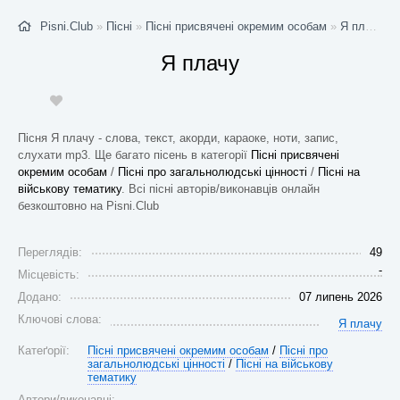
Pisni.Club
»
Пісні
»
Пісні присвячені окремим особам
»
Я плачу
- 
Я плачу
Пісня Я плачу - слова, текст, акорди, караоке, ноти, запис,
слухати mp3. Ще багато пісень в категорії
Пісні присвячені
окремим особам
/
Пісні про загальнолюдські цінності
/
Пісні на
військову тематику
. Всі пісні авторів/виконавців онлайн
безкоштовно на Pisni.Club
Переглядів:
49
-
Місцевість:
Додано:
07 липень 2026
Ключові слова:
Я плачу
Катеґорії:
Пісні присвячені окремим особам
/
Пісні про
загальнолюдські цінності
/
Пісні на військову
тематику
Автори/виконавці: