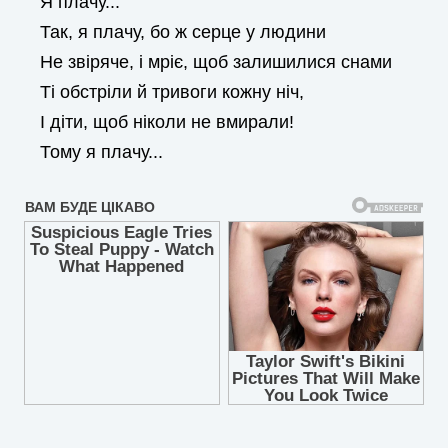
Я плачу...
Так, я плачу, бо ж серце у людини
Не звіряче, і мріє, щоб залишилися снами
Ті обстріли й тривоги кожну ніч,
І діти, щоб ніколи не вмирали!
Тому я плачу...