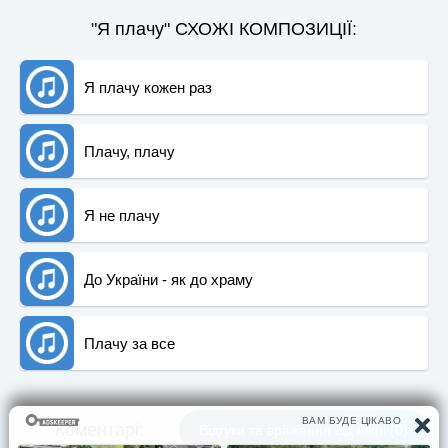
"Я плачу" СХОЖІ КОМПОЗИЦІЇ:
Я плачу кожен раз
Плачу, плачу
Я не плачу
До України - як до храму
Плачу за все
Коментарi:
Вiдгуки та враження вiд пiснi (0)