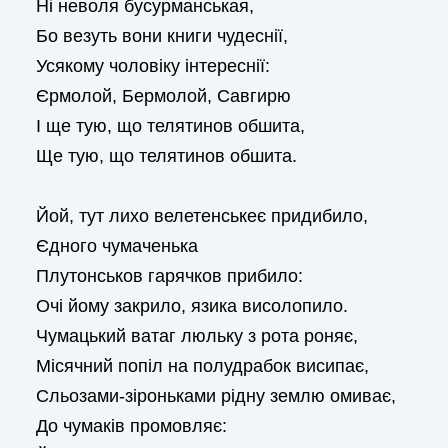
Ні неволя бусурманськая,
Бо везуть вони книги чудеснії,
Усякому чоловіку інтереснії:
Єрмолой, Бермолой, Савгирю
І ще тую, що телятинов обшита,
Ще тую, що телятинов обшита.
Йой, тут лихо велетенськеє придибило,
Єдного чумаченька
Плутонськов гарячков прибило:
Очі йому закрило, язика висолопило.
Чумацький ватаг люльку з рота роняє,
Місячний попіл на полудрабок висипає,
Сльозами-зіроньками рідну землю омиває,
До чумаків промовляє: