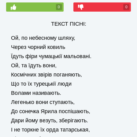
0
0
ТЕКСТ ПІСНІ:
Ой, по небесному шляху,
Через чорний ковиль
Їдуть фіри чумацькії мальовані.
Ой, та їдуть вони,
Космічних звірів поганяють,
Що то їх турецькії люди
Волами називають.
Легенько вони ступають,
До сонечка Ярила поспішають,
Дари йому везуть, зберігають.
І не торкне їх орда татарськая,