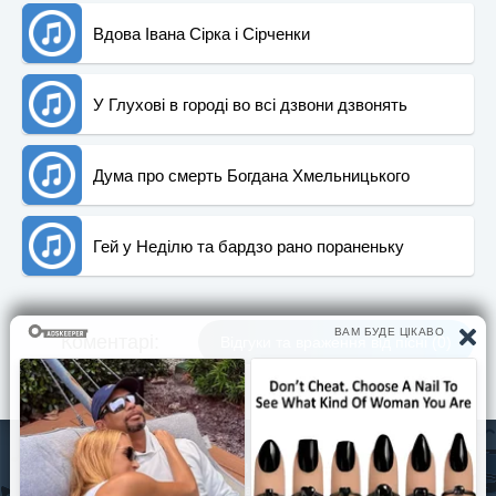
Вдова Івана Сірка і Сірченки
У Глуxові в городі во всі дзвони дзвонять
Дума про смерть Богдана Хмельницького
Гей у Неділю та бардзо рано пораненьку
Коментарi:
Вiдгуки та враження вiд пiснi (0)
© Pisni.Club 2020 - 2026 З будь-яких питань звертайтесь на
пошту
your.feedback.tpl@gmail.com