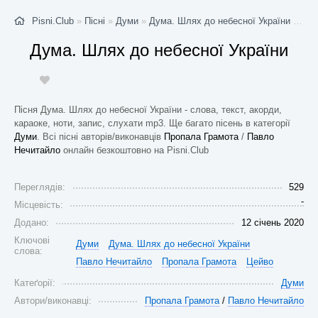
Pisni.Club
»
Пісні
»
Думи
»
Дума. Шлях до небесної України
- Стор. 1
Дума. Шлях до небесної України
Пісня Дума. Шлях до небесної України - слова, текст, акорди,
караоке, ноти, запис, слухати mp3. Ще багато пісень в категорії
Думи
. Всі пісні авторів/виконавців
Пропала Грамота
/
Павло
Нечитайло
онлайн безкоштовно на Pisni.Club
Переглядів:
529
-
Місцевість:
Додано:
12 січень 2020
Ключові
Думи
Дума. Шлях до небесної України
слова:
Павло Нечитайло
Пропала Грамота
Цейво
Катеґорії:
Думи
Автори/виконавці:
Пропала Грамота
/
Павло Нечитайло