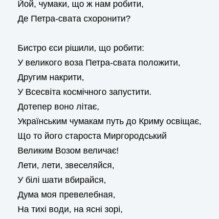
Йой, чумаки, що ж нам робити,
Де Петра-свата схоронити?
Бистро єси рішили, що робити:
У великого воза Петра-свата положити,
Другим накрити,
У Всесвіта космічного запустити.
Дотепер воно літає,
Українським чумакам путь до Криму освіщає,
Що то його староста Миргородський
Великим Возом величає!
Лети, лети, звеселяйся,
У білі шати вбирайся,
Дума моя превелебная,
На тихі води, на ясні зорі,