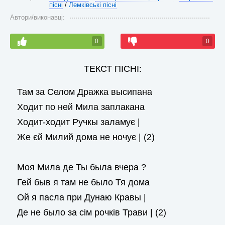
пісні
/
Лемківські пісні
Автори/виконавці:
0
0
ТЕКСТ ПІСНІ:
Там за Селом Дражка высипана
Ходит по ней Мила заплакана
Ходит-ходит Ручкы заламує |
Же єй Милий дома не ночує | (2)
Моя Мила де Ты была вчера ?
Гей быв я там не было Тя дома
Ой я пасла при Дунаю Кравы |
Де не было за сім рочків Трави | (2)