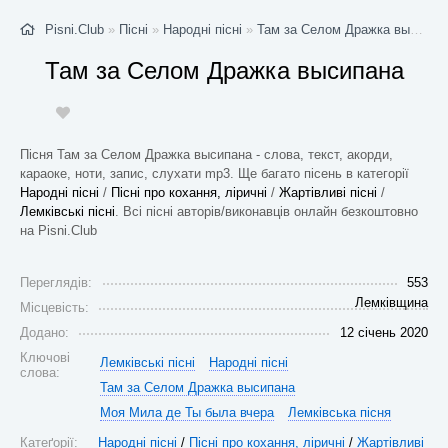
Pisni.Club
»
Пісні
»
Народні пісні
»
Там за Селом Дражка высипана
Там за Селом Дражка высипана
Пісня Там за Селом Дражка высипана - слова, текст, акорди,
караоке, ноти, запис, слухати mp3. Ще багато пісень в категорії
Народні пісні
/
Пісні про кохання, ліричні
/
Жартівливі пісні
/
Лемківські пісні
. Всі пісні авторів/виконавців онлайн безкоштовно
на Pisni.Club
Переглядів:
553
Лемківщина
Місцевість:
Додано:
12 січень 2020
Ключові
Лемківські пісні
Народні пісні
слова:
Там за Селом Дражка высипана
Моя Мила де Ты была вчера
Лемківська пісня
Катеґорії:
Народні пісні
/
Пісні про кохання, ліричні
/
Жартівливі