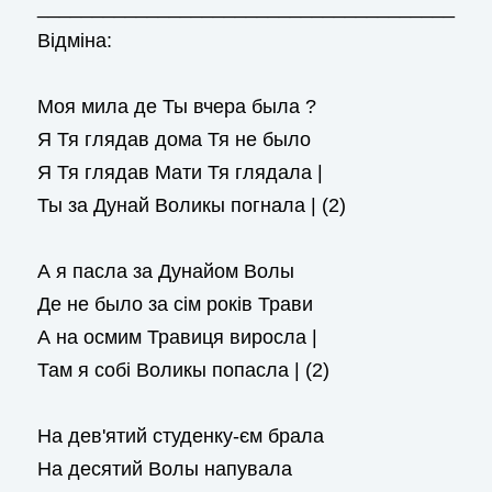
______________________________________
Відміна:
Моя мила де Ты вчера была ?
Я Тя глядав дома Тя не было
Я Тя глядав Мати Тя глядала |
Ты за Дунай Воликы погнала | (2)
А я пасла за Дунайом Волы
Де не было за сім років Трави
А на осмим Травиця виросла |
Там я собі Воликы попасла | (2)
На дев'ятий студенку-єм брала
На десятий Волы напувала