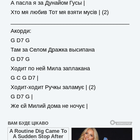
А пасла я за Дунайом Гусы |
Хто мя любив Тот мя взяти мусів | (2)
______________________________________
Акорди:
G D7 G
Там за Селом Дражка высипана
G D7 G
Ходит по ней Мила заплакана
G C G D7 |
Ходит-ходит Ручкы заламує | (2)
G D7 G |
Же єй Милий дома не ночує |