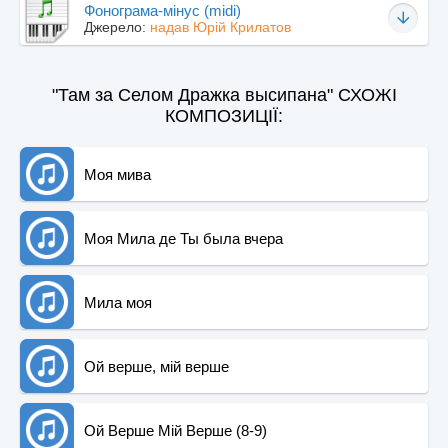
Фонограма-мінус (midi)
Джерело:
надав Юрій Крилатов
"Там за Селом Дражка высипана" СХОЖІ
КОМПОЗИЦІЇ:
Моя мива
Моя Мила де Ты была вчера
Мила моя
Ой верше, мій верше
Ой Верше Мій Верше (8-9)