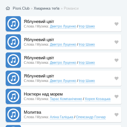
Pisni.Club
»
Хмаринка теґів
» Романси
Яблуневий цвіт
Слова / Музика:
Дмитро Луценко
/
Ігор Шамо
Яблуневий цвіт
Слова / Музика:
Дмитро Луценко
/
Ігор Шамо
Яблуневий цвіт
Слова / Музика:
Дмитро Луценко
/
Ігор Шамо
Яблуневий цвіт
Слова / Музика:
Дмитро Луценко
/
Ігор Шамо
Ноктюрн над морем
Слова / Музика:
Тарас Компаніченко
/
Хорея Козацька
Молитва
Слова / Музика:
Аліна Галіцька
/
Олександр Гончар