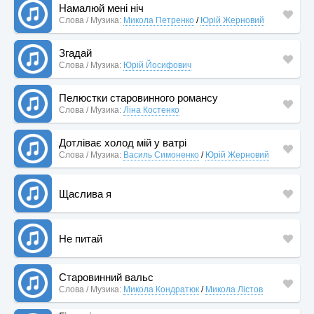
Намалюй мені ніч
Слова / Музика:
Микола Петренко
/
Юрій Жерновий
Згадай
Слова / Музика:
Юрій Йосифович
Пелюстки старовинного романсу
Слова / Музика:
Ліна Костенко
Дотліває холод мій у ватрі
Слова / Музика:
Василь Симоненко
/
Юрій Жерновий
Щаслива я
Не питай
Старовинний вальс
Слова / Музика:
Микола Кондратюк
/
Микола Лістов