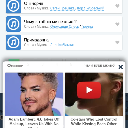
Очі чорнії
Слова / Музика:
Євген Гребінка
/
Ігор Якубовський
Чому з тобою ми не хвилі?
Слова / Музика:
Олександр Олесь
/
Ґречна
Примадонна
Слова / Музика:
Ліля Кобільник
1
2
3
4
5
6
7
8
9
© Pisni.Club 2020 - 2026 З будь-яких питань звертайтесь на
пошту
your.feedback.tpl@gmail.com
Яблуневий цвіт