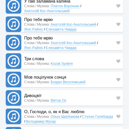
У гаю заламана калина
Слова / Музика:
Платон Воронько
/
Анатолій Кос-Анатольський
Про тебе мрію
Слова / Музика:
Анатолій Кос-Анатольський
/
Яніс Райніс
/
Єлизавета Чавдар
Про тебе мрію
Слова / Музика:
Анатолій Кос-Анатольський
/
Яніс Райніс
/
Єлизавета Чавдар
Три слова
Слова / Музика:
Kozak System
Мов поцілунок сонця
Слова / Музика:
Богдан Весоловський
Дивоцвіт
Слова / Музика:
Віктор Ох
О, Господи, о, як я Вас люблю
Слова / Музика:
Ольга Щербакова
/
Степан Галябарда
/
Володимир Мухар