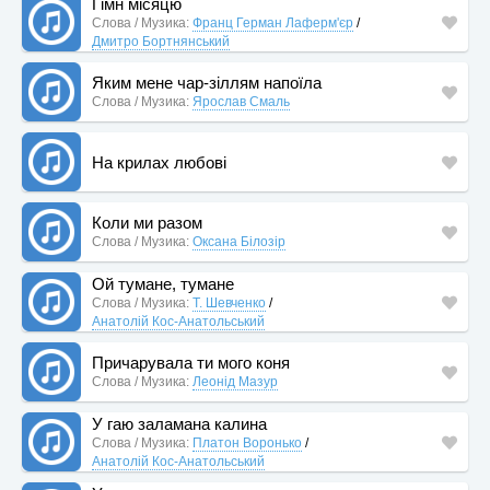
Гімн місяцю
Слова / Музика:
Франц Герман Лаферм'єр
/
Дмитро Бортнянський
Яким мене чар-зіллям напоїла
Слова / Музика:
Ярослав Смаль
На крилах любові
Коли ми разом
Слова / Музика:
Оксана Білозір
Ой тумане, тумане
Слова / Музика:
Т. Шевченко
/
Анатолій Кос-Анатольський
Причарувала ти мого коня
Слова / Музика:
Леонід Мазур
У гаю заламана калина
Слова / Музика:
Платон Воронько
/
Анатолій Кос-Анатольський